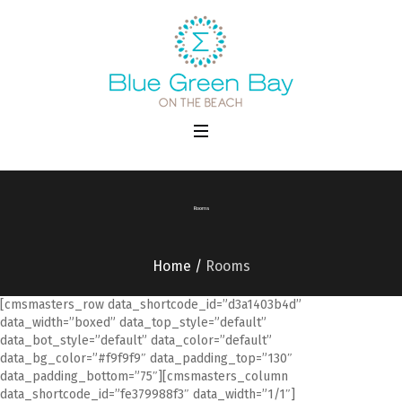
Rooms
Home
/
Rooms
[cmsmasters_row data_shortcode_id=”d3a1403b4d”
data_width=”boxed” data_top_style=”default”
data_bot_style=”default” data_color=”default”
data_bg_color=”#f9f9f9″ data_padding_top=”130″
data_padding_bottom=”75″][cmsmasters_column
data_shortcode_id=”fe379988f3″ data_width=”1/1″]