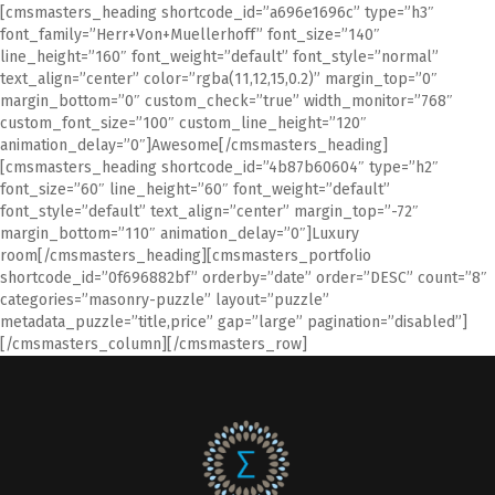
[cmsmasters_heading shortcode_id=”a696e1696c” type=”h3″
font_family=”Herr+Von+Muellerhoff” font_size=”140″
line_height=”160″ font_weight=”default” font_style=”normal”
text_align=”center” color=”rgba(11,12,15,0.2)” margin_top=”0″
margin_bottom=”0″ custom_check=”true” width_monitor=”768″
custom_font_size=”100″ custom_line_height=”120″
animation_delay=”0″]Awesome[/cmsmasters_heading]
[cmsmasters_heading shortcode_id=”4b87b60604″ type=”h2″
font_size=”60″ line_height=”60″ font_weight=”default”
font_style=”default” text_align=”center” margin_top=”-72″
margin_bottom=”110″ animation_delay=”0″]Luxury
room[/cmsmasters_heading][cmsmasters_portfolio
shortcode_id=”0f696882bf” orderby=”date” order=”DESC” count=”8″
categories=”masonry-puzzle” layout=”puzzle”
metadata_puzzle=”title,price” gap=”large” pagination=”disabled”]
[/cmsmasters_column][/cmsmasters_row]